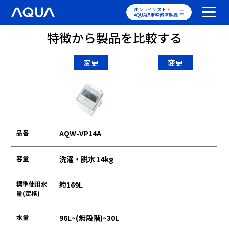
オンラインストア
AQUA認定整備済製品
特徴から製品を比較する
変更
変更
品番
AQW-VP14A
容量
洗濯・脱水 14kg
標準使用水
約169L
量(定格)
水量
96L~(無段階)~30L