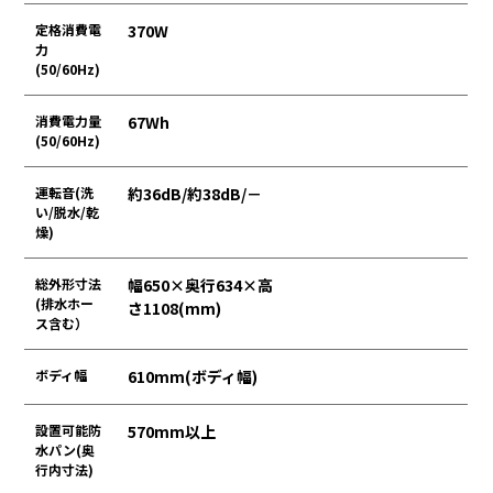
定格消費電
370W
力
(50/60Hz)
消費電力量
67Wh
(50/60Hz)
運転音(洗
約36dB/約38dB/－
い/脱水/乾
燥)
総外形寸法
幅650×奥行634×高
(排水ホー
さ1108(mm)
ス含む）
ボディ幅
610mm(ボディ幅)
設置可能防
570mm以上
水パン(奥
行内寸法)