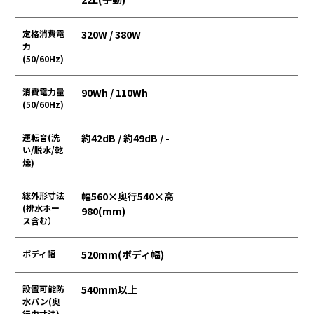
定格消費電
320W / 380W
力
(50/60Hz)
消費電力量
90Wh / 110Wh
(50/60Hz)
運転音(洗
約42dB / 約49dB / -
い/脱水/乾
燥)
総外形寸法
幅560×奥行540×高
(排水ホー
980(mm)
ス含む）
ボディ幅
520mm(ボディ幅)
設置可能防
540mm以上
水パン(奥
行内寸法)