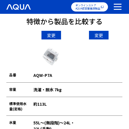
オンラインストア
AQUA認定整備済製品
特徴から製品を比較する
変更
変更
品番
AQW-P7A
容量
洗濯・脱水 7kg
標準使用水
約113L
量(定格)
水量
55L～(無段階)〜24L・
22L(手動)