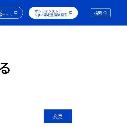
リー
オンラインストア
検索
器サイト
AQUA認定整備済製品
る
変更