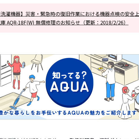
用洗濯機器】災害・緊急時の復旧作業における機器点検の安全
 AQR-18F(W) 無償修理のお知らせ（更新：2018/2/26）