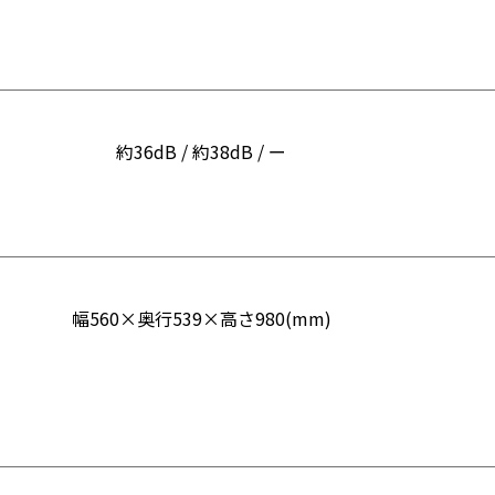
約36dB / 約38dB / ー
幅560×奥行539×高さ980(mm)