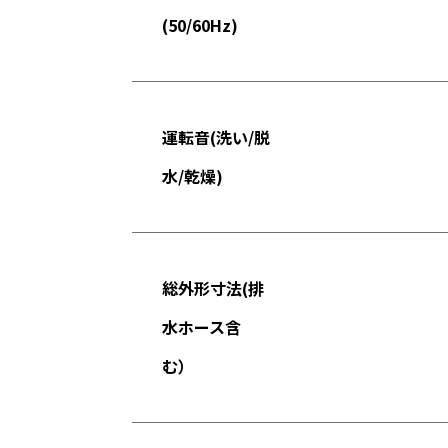
(50/60Hz)
運転音(洗い/脱
水/乾燥)
総外形寸法(排
水ホース含
む）