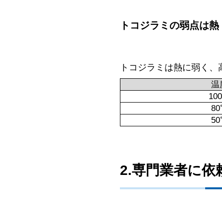
トコジラミの弱点は熱
トコジラミは熱に弱く、
温
10
8
5
2.専門業者に