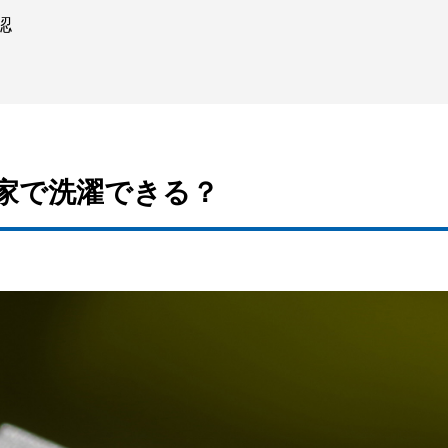
認
は家で洗濯できる？