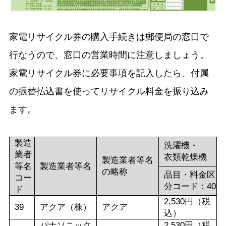
家電リサイクル券の購入手続きは郵便局の窓口で
行なうので、窓口の営業時間に注意しましょう。
家電リサイクル券に必要事項を記入したら、付属
の振替払込書を使ってリサイクル料金を振り込み
ます。
製造
洗濯機・
業者
衣類乾燥機
製造業者等名
等名
製造業者等名
の略称
品目・料金区
コー
分コード：40
ド
2,530円（税
39
アクア（株）
アクア
込）
パナソニック
2,530円（税