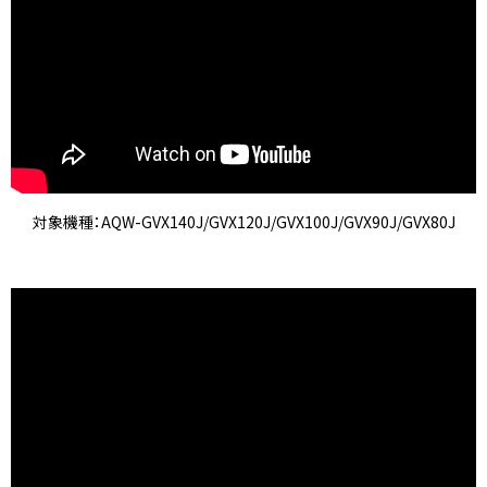
対象機種：AQW-GVX140J/GVX120J/GVX100J/GVX90J/GVX80J