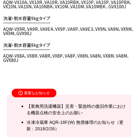
AQW-VX10A、VX10R、VA10R、VA10RBK、VX10P、VA10P、VA10PBK、
VX10N、VA10N、VA10NBK、VX10M、VA10M、VA10MBK 、GVX100J
洗濯・脱水容量9kgタイプ
AQW-VX9R、VA9R、VA9E4、VX9P、VA9P、VA9E3、VX9N、VA9N、VX9M、
VA9M、GVX90J
洗濯・脱水容量8kgタイプ
AQW-VX8A、VX8R、VA8R、VX8P、VA8P、VX8N、VA8N、VX8M、VA8M、
GVX80J
重要なお知らせ
【業務用洗濯機器】災害・緊急時の復旧作業におけ
る機器点検の安全上のお願い
冷凍冷蔵庫 AQR-18F(W) 無償修理のお知らせ（更
新：2018/2/26）