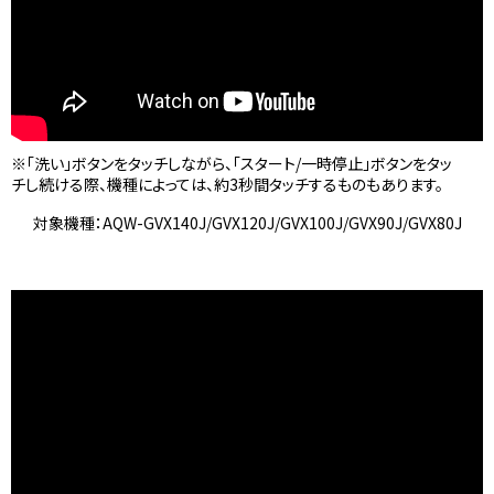
※「洗い」ボタンをタッチしながら、「スタート/一時停止」ボタンをタッ
チし続ける際、機種によっては、約3秒間タッチするものもあります。
対象機種：AQW-GVX140J/GVX120J/GVX100J/GVX90J/GVX80J