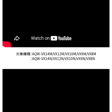
対象機種
：AQW-VX14M/VX12M/VX10M/VX9M/VX8M
：AQW-VX14N/VX12N/VX10N/VX9N/VX8N