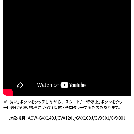
※「洗い」ボタンをタッチしながら、「スタート/一時停止」ボタンをタッ
チし続ける際、機種によっては、約3秒間タッチするものもあります。
対象機種：AQW-GVX140J/GVX120J/GVX100J/GVX90J/GVX80J