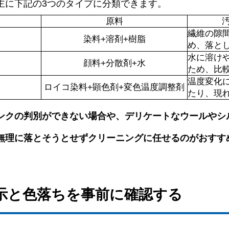
主に下記の3つのタイプに分類できます。
原料
繊維の隙
染料+溶剤+樹脂
め、落と
水に溶け
顔料+分散剤+水
ため、比
温度変化
ロイコ染料+顕色剤+変色温度調整剤
たり、現
ンクの判別ができない場合や、デリケートなウールやシ
無理に落とそうとせずクリーニングに任せるのがおすす
表示と色落ちを事前に確認する