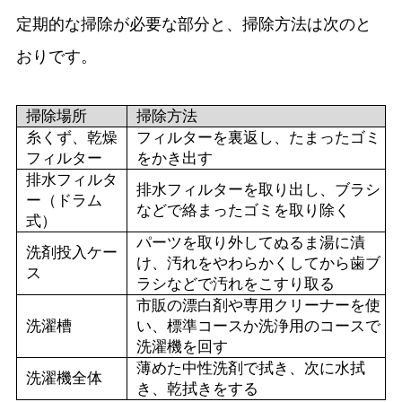
定期的な掃除が必要な部分と、掃除方法は次のと
おりです。
掃除場所
掃除方法
糸くず、乾燥
フィルターを裏返し、たまったゴミ
フィルター
をかき出す
排水フィルタ
排水フィルターを取り出し、ブラシ
ー（ドラム
などで絡まったゴミを取り除く
式）
パーツを取り外してぬるま湯に漬
洗剤投入ケー
け、汚れをやわらかくしてから歯ブ
ス
ラシなどで汚れをこすり取る
市販の漂白剤や専用クリーナーを使
洗濯槽
い、標準コースか洗浄用のコースで
洗濯機を回す
薄めた中性洗剤で拭き、次に水拭
洗濯機全体
き、乾拭きをする