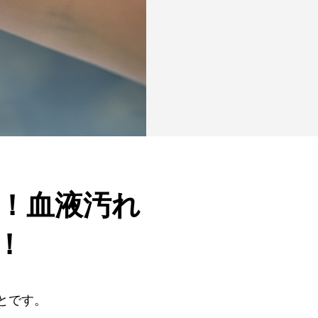
！血液汚れ
！
とです。