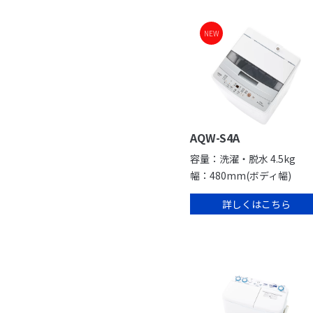
NEW
AQW-S4A
容量：洗濯・脱水 4.5kg
幅：480mm(ボディ幅)
詳しくはこちら