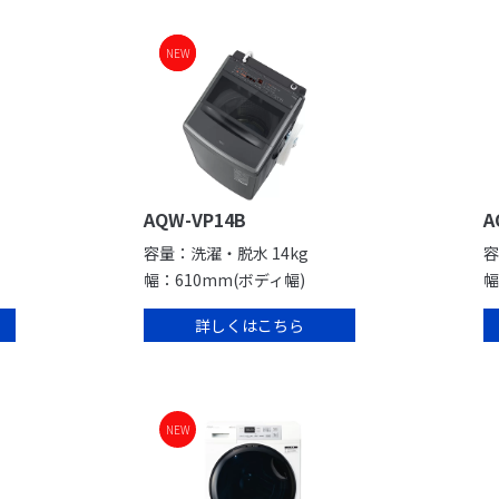
NEW
NEW
AQW-VP14B
A
容量：洗濯・脱水 14kg
容
幅：610mm(ボディ幅)
幅
詳しくはこちら
NEW