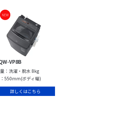
NEW
NEW
QW-VP8B
量：洗濯・脱水 8kg
：550mm(ボディ幅)
詳しくはこちら