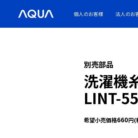
個人のお客様
法人のお
別売部品
洗濯機
LINT-5
660
希望小売価格
円(