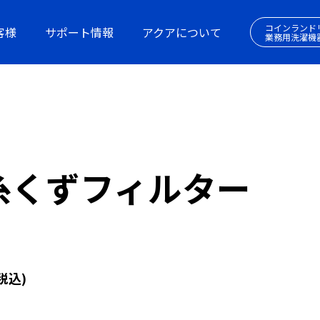
コインランド
客様
サポート情報
アクアについて
業務用洗濯機
糸くずフィルター
5
税込)