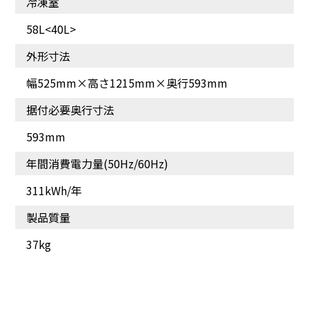
冷凍室
58L<40L>
外形寸法
幅525mm×高さ1215mm×奥行593mm
据付必要奥行寸法
593mm
年間消費電力量(50Hz/60Hz)
311kWh/年
製品質量
37kg