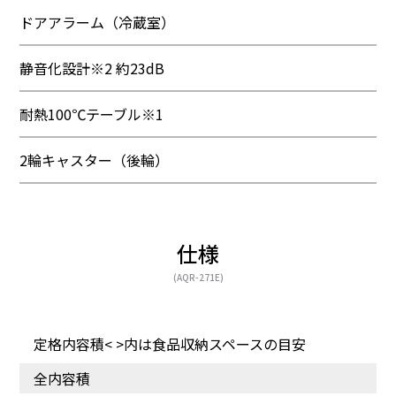
ドアアラーム（冷蔵室）
静音化設計※2 約23dB
耐熱100℃テーブル※1
2輪キャスター（後輪）
仕様
(AQR-271E)
定格内容積< >内は食品収納スペースの目安
全内容積