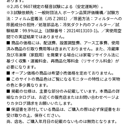
あります。
※2:JIS C 9607規定の騒音試験による（安定運転時）。
※3:試験依頼先：一般財団法人 ボーケン品質評価機構／試験方
法：フィルム密着法（JIS Z 2801）／除菌方法：フィルターへの
除菌成分の担持／処理部品名：冷気ダクト内のフィルター／試
験結果：99.9％以上（試験番号：20214013103-1)。／実使用空
間での実証結果ではありません。
■ 商品の価格には、配送費、設置調整費、アース工事費、使用
済み商品の引取り費用等は含まれておりません。また、冷蔵庫
及び冷凍庫（家庭用）を廃棄する場合には家電リサイクル法に
基づく収集・運搬料金、再商品化等料金（リサイクル料金）が
必要になります。
■ オープン価格の商品は希望小売価格を定めておりません。
■ このサイトの商品色はご覧になるモニターの特性により実物
の色と多少異なります。
■ 掲載の仕様は、主要な部分のみ記載しています。本商品の詳
細なカタログは、お近くの販売店またはお問い合わせページよ
りカタログ請求をお願いいたします。
■ 保証書を添付している商品は、ご購入の際は必ず保証書をお
受け取りの上、保存ください。
尚、店名、ご購入年月日の記載のないものは無効となります。