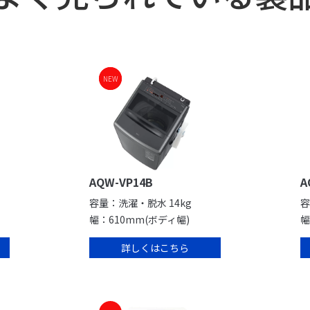
NEW
NEW
AQW-VP14B
A
容量：洗濯・脱水 14kg
容
幅：610mm(ボディ幅)
幅
詳しくはこちら