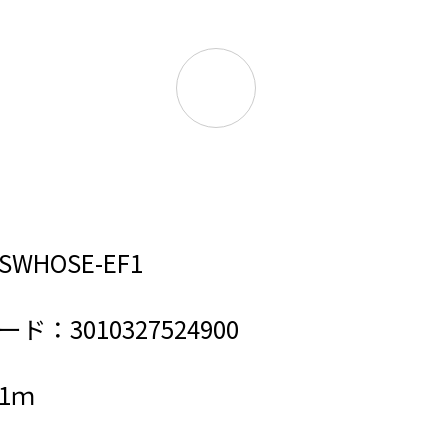
WHOSE-EF1
ド：3010327524900
1ｍ