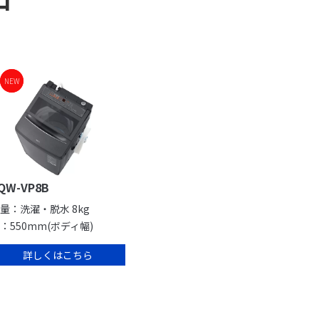
NEW
NEW
QW-VP8B
量：洗濯・脱水 8kg
：550mm(ボディ幅)
詳しくはこちら