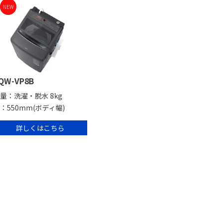
NEW
NEW
QW-VP8B
量：洗濯・脱水 8kg
：550mm(ボディ幅)
詳しくはこちら