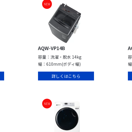
NEW
NEW
AQW-VP14B
A
容量：洗濯・脱水 14kg
容
幅：610mm(ボディ幅)
幅
詳しくはこちら
NEW