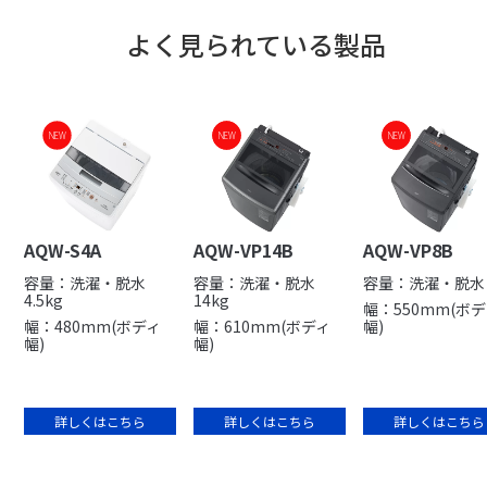
よく見られている製品
NEW
NEW
NEW
NEW
NEW
AQW-S4A
AQW-VP14B
AQW-VP8B
容量：洗濯・脱水
容量：洗濯・脱水
容量：洗濯・脱水 
4.5kg
14kg
幅：550mm(ボ
幅：480mm(ボディ
幅：610mm(ボディ
幅)
幅)
幅)
詳しくはこちら
詳しくはこちら
詳しくはこちら