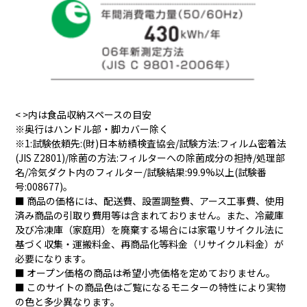
< >内は食品収納スペースの目安
※奥行はハンドル部・脚カバー除く
※1:試験依頼先:(財)日本紡績検査協会/試験方法:フィルム密着法
(JIS Z2801)/除菌の方法:フィルターへの除菌成分の担持/処理部
名/冷気ダクト内のフィルター/試験結果:99.9%以上(試験番
号:008677)。
■ 商品の価格には、配送費、設置調整費、アース工事費、使用
済み商品の引取り費用等は含まれておりません。また、冷蔵庫
及び冷凍庫（家庭用）を廃棄する場合には家電リサイクル法に
基づく収集・運搬料金、再商品化等料金（リサイクル料金）が
必要になります。
■ オープン価格の商品は希望小売価格を定めておりません。
■ このサイトの商品色はご覧になるモニターの特性により実物
の色と多少異なります。