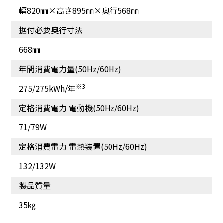
幅820㎜×高さ895㎜×奥行568㎜
据付必要奥行寸法
668㎜
年間消費電力量(50Hz/60Hz)
※3
275/275kWh/年
定格消費電力 電動機(50Hz/60Hz)
71/79W
定格消費電力 電熱装置(50Hz/60Hz)
132/132W
製品質量
35㎏