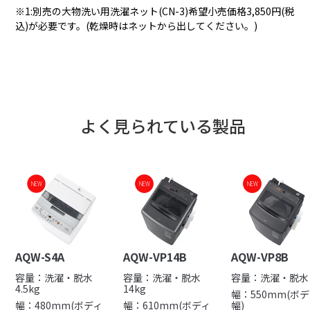
※1:別売の大物洗い用洗濯ネット(CN-3)希望小売価格3,850円(税
込)が必要です。(乾燥時はネットから出してください。)
よく見られている製品
NEW
NEW
NEW
NEW
NEW
AQW-S4A
AQW-VP14B
AQW-VP8B
容量：洗濯・脱水
容量：洗濯・脱水
容量：洗濯・脱水 
4.5kg
14kg
幅：550mm(ボ
幅：480mm(ボディ
幅：610mm(ボディ
幅)