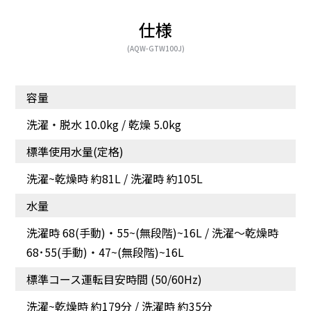
仕様
(AQW-GTW100J)
容量
洗濯・脱水 10.0kg / 乾燥 5.0kg
標準使用水量(定格)
洗濯~乾燥時 約81L / 洗濯時 約105L
水量
洗濯時 68(⼿動)・55~(無段階)~16L / 洗濯～乾燥時
68･55(⼿動)・47~(無段階)~16L
標準コース運転目安時間 (50/60Hz)
洗濯~乾燥時 約179分 / 洗濯時 約35分