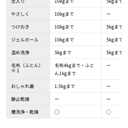
念入り
念入り
10kgまで
10kgまで
5kgまで
5kgまで
やさしく
やさしく
10kgまで
10kgまで
ー
ー
つけおき
つけおき
10kgまで
10kgまで
5kgまで
5kgまで
ジェルボール
ジェルボール
10kgまで
10kgまで
5kgまで
5kgまで
温め洗浄
温め洗浄
5kgまで
5kgまで
5kgまで
5kgまで
毛布（ふとん）
毛布（ふとん）
毛布4kgまで・ふと
毛布4kgまで・ふと
ー
ー
※１
※１
ん1kgまで
ん1kgまで
おしゃれ着
おしゃれ着
1.5kgまで
1.5kgまで
ー
ー
静止乾燥
静止乾燥
ー
ー
ー
ー
槽洗浄・乾燥
槽洗浄・乾燥
◯
◯
◯
◯