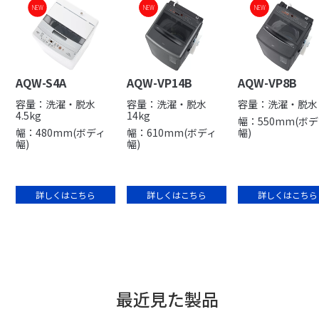
NEW
NEW
NEW
NEW
NEW
AQW-S4A
AQW-VP14B
AQW-VP8B
容量：洗濯・脱水
容量：洗濯・脱水
容量：洗濯・脱水 
4.5kg
14kg
幅：550mm(ボ
幅：480mm(ボディ
幅：610mm(ボディ
幅)
幅)
幅)
詳しくはこちら
詳しくはこちら
詳しくはこちら
最近見た製品