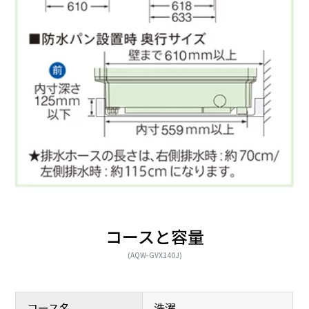
コースと容量
(AQW-GVX140J)
コース名
洗濯