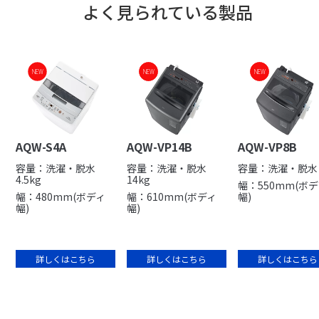
よく見られている製品
NEW
NEW
NEW
NEW
NEW
AQW-S4A
AQW-VP14B
AQW-VP8B
容量：洗濯・脱水
容量：洗濯・脱水
容量：洗濯・脱水 
4.5kg
14kg
幅：550mm(ボ
幅：480mm(ボディ
幅：610mm(ボディ
幅)
幅)
幅)
詳しくはこちら
詳しくはこちら
詳しくはこちら