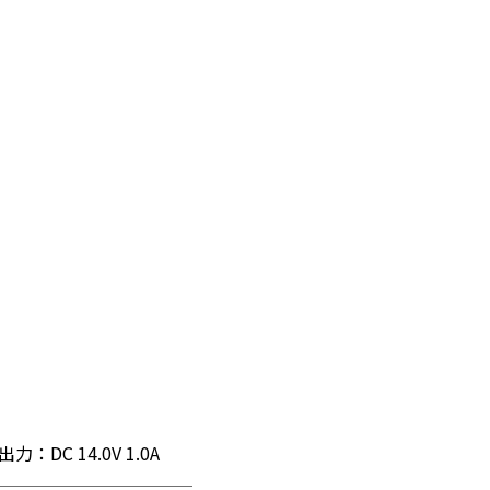
ンタッ
アタッチメントでエアポンプモー
ド（空気入れ）
出力：DC 14.0V 1.0A