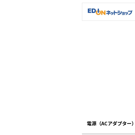
ヘッドのグリーンLEDがお掃除を
充電
サポート
ツも
アタッチメントでブロワーモード
ノズ
（吹き飛ばし掃除）
属品
電源（ACアダプター