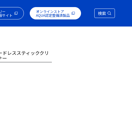
リー
オンラインストア
検索
器サイト
AQUA認定整備済製品
ードレススティッククリ
ナー