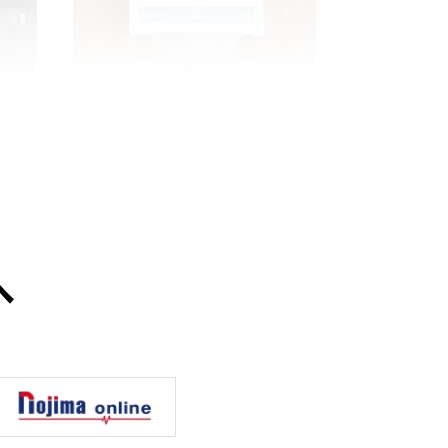
除も
小回りがきくヘッドですみずみま
できれいに
へ