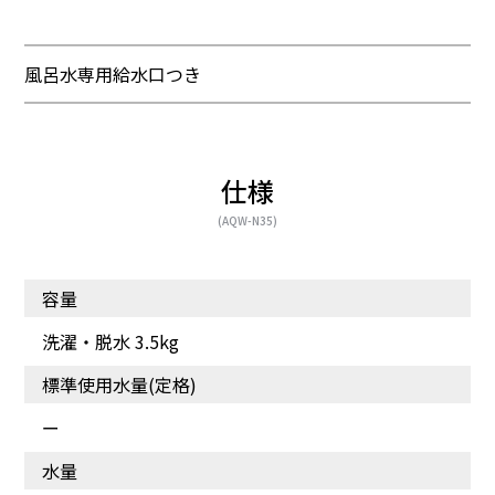
風呂水専用給水口つき
仕様
(AQW-N35)
容量
洗濯・脱水 3.5kg
標準使用水量(定格)
ー
水量