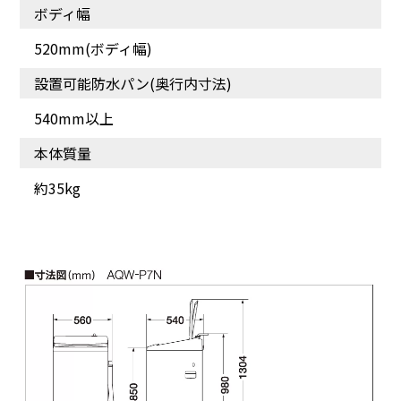
ボディ幅
仕上がりをキレイに[W糸
繊維の奥から汚れを落と
くずフィルター]
す[高濃度クリーン浸透]
520mm(ボディ幅)
設置可能防水パン(奥行内寸法)
540mm以上
本体質量
約35kg
洗いムラを抑えてしっか
りもみ洗い[3Dアクティブ
洗浄]