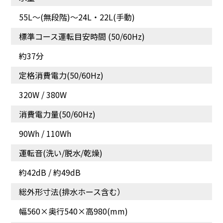
55L～(無段階)〜24L・22L(手動)
標準コース運転目安時間 (50/60Hz)
約37分
定格消費電力(50/60Hz)
各行程の時間・回数が選
べる![お好み設定]
320W / 380W
消費電力量(50/60Hz)
90Wh / 110Wh
運転音(洗い/脱水/乾燥)
約42dB / 約49dB
総外形寸法(排水ホース含む）
幅560×奥行540×高980(mm)