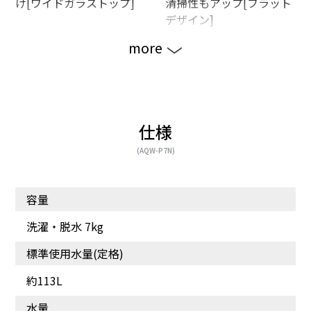
け[ワイドガラストップ]
清掃性もアップ[フラット
デザイン]
more
仕様
(AQW-P7N)
容量
見やすく、操作しやすい
布がらみを抑えて、取り
[操作パネル]
出しやすい[ほぐし仕上
洗濯・脱水 7kg
げ]
標準使用水量(定格)
約113L
水量