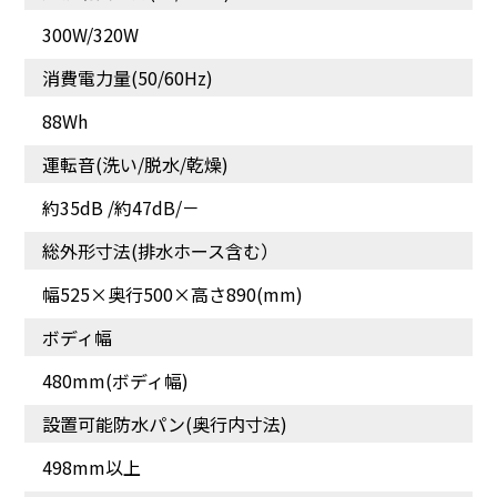
スピード洗濯「標準コー
洗濯物の水分を飛ばす
300W/320W
ス約37分」
「風乾燥」
消費電力量(50/60Hz)
88Wh
運転音(洗い/脱水/乾燥)
約35dB /約47dB/－
総外形寸法(排水ホース含む）
幅525×奥行500×高さ890(mm)
ボディ幅
480mm(ボディ幅)
洗濯槽の裏側に付着して
定期的なお手入れで清潔
いる洗剤カス等を洗い流
に
設置可能防水パン(奥行内寸法)
す
498mm以上