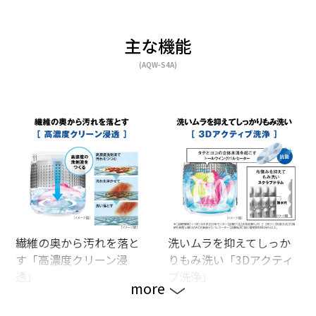
主な機能
(AQW-S4A)
繊維の奥から汚れを落と
洗いムラを抑えてしっか
す「高濃度クリーン浸
りもみ洗い「3Dアクティ
透」
ブ洗浄」
more