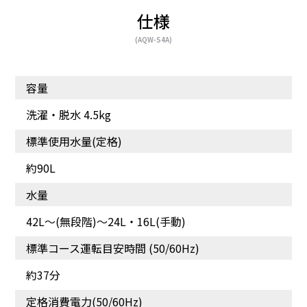
仕様
(AQW-S4A)
各行程の時間・回数が選
使いやすさを追求した
容量
べる「お好み設定」
「操作パネル」
洗濯・脱水 4.5kg
標準使用水量(定格)
約90L
水量
42L～(無段階)〜24L・16L(手動)
標準コース運転目安時間 (50/60Hz)
約37分
定格消費電力(50/60Hz)