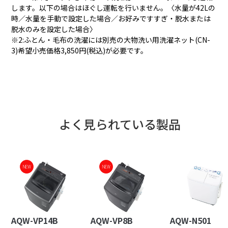
します。以下の場合はほぐし運転を行いません。〈水量が42Lの
時／水量を手動で設定した場合／お好みですすぎ・脱水または
脱水のみを設定した場合〉
※2:ふとん・毛布の洗濯には別売の大物洗い用洗濯ネット(CN-
3)希望小売価格3,850円(税込)が必要です。
よく見られている製品
NEW
NEW
NEW
NEW
AQW-VP14B
AQW-VP8B
AQW-N501