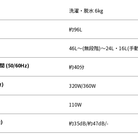
洗濯・脱水 6kg
槽の裏側に付着している洗剤
定期的なお手入れで清潔に
約96L
等を洗い流す
46L～(無段階)～24L・16L(手
50/60Hz)
約40分
z)
320W/360W
110W
)
約35dB/約47dB/-