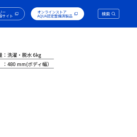
リー
オンラインストア
検索
器サイト
AQUA認定整備済製品
量：洗濯・脱水 6kg
 ：480 mm(ボディ幅）