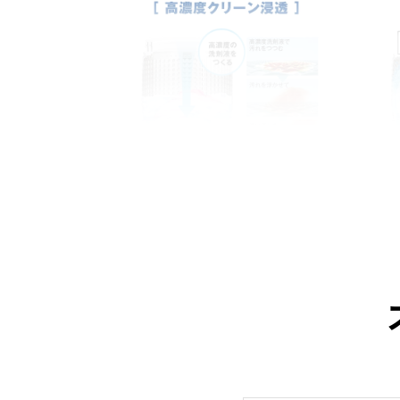
繊維の奥から汚れを落とす「高濃
洗い
度クリーン浸透」
い「