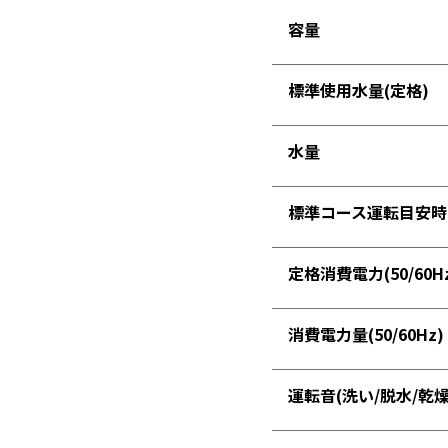
容量
洗濯物の水分を飛ばす「風乾燥」
洗濯
標準使用水量(定格)
カス
水量
標準コース運転目安時間 (
定格消費電力(50/60H
消費電力量(50/60Hz)
運転音(洗い/脱水/乾燥