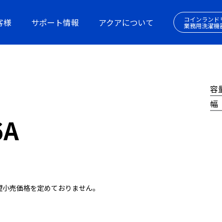
コインランド
客様
サポート情報
アクアについて
業務用洗濯機
容
幅
6A
望小売価格を定めておりません。