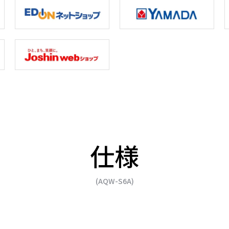
程の時間・回数が選べる「お
使いやすさを追求した「操
設定」
ル」
仕様
(AQW-S6A)