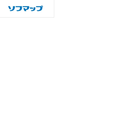
作パネ
スピード洗濯「標準コース約40
分」