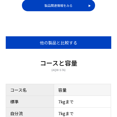
製品関連情報をみる
▶︎
定期的なお手入れで清潔
洗濯槽の裏側に付着して
に
いる洗剤カス等を洗い流
他の製品と比較する
す
コースと容量
(AQW-S7A)
コース名
容量
標準
7kgまで
自分流
7kgまで