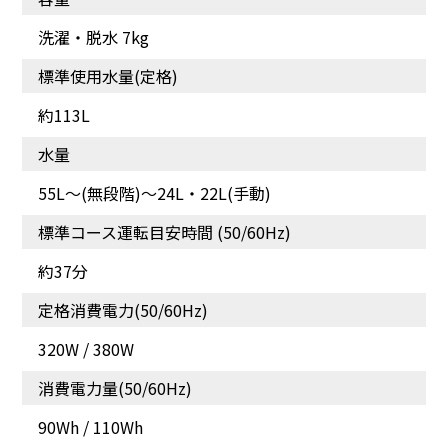
洗濯・脱水 7kg
標準使用水量(定格)
約113L
使いやすさを追求した
布がらみを抑えて取り出
「操作パネル」
しやすい「ほぐし仕上
水量
げ」
55L～(無段階)〜24L・22L(手動)
標準コース運転目安時間 (50/60Hz)
約37分
定格消費電力(50/60Hz)
320W / 380W
消費電力量(50/60Hz)
90Wh / 110Wh