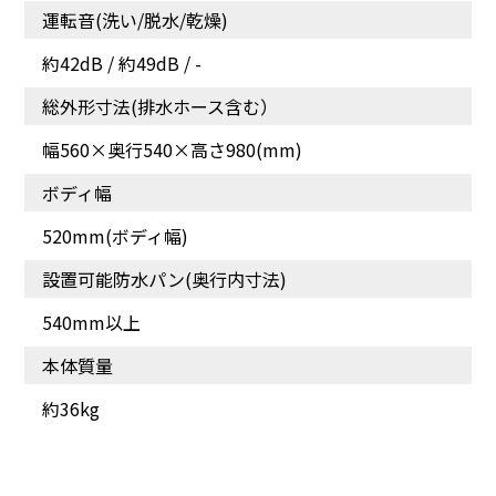
液体洗剤や柔軟剤が入れ
衣類への付着を抑えてキ
運転音(洗い/脱水/乾燥)
やすい「洗剤投入容器」
レイに仕上げる
約42dB / 約49dB / -
総外形寸法(排水ホース含む）
幅560×奥行540×高さ980(mm)
ボディ幅
520mm(ボディ幅)
設置可能防水パン(奥行内寸法)
540mm以上
本体質量
4.2㎏まで洗える「毛布コ
スピード洗濯「標準コー
約36kg
ース」
ス37分」