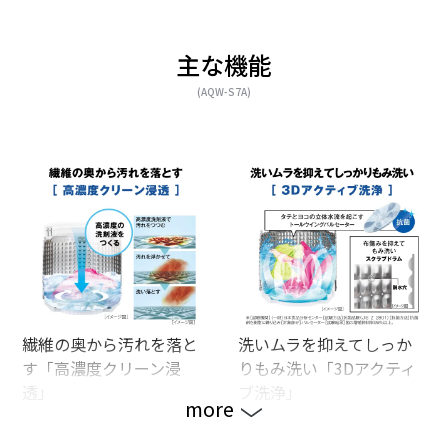
主な機能
(AQW-S7A)
繊維の奥から汚れを落と
洗いムラを抑えてしっか
す「高濃度クリーン浸
りもみ洗い「3Dアクティ
透」
ブ洗浄」
more