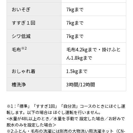
おいそぎ
7kgまで
すすぎ１回
7kgまで
シワ低減
7kgまで
※2
毛布
毛布4.2kgまで・掛けふと
ん1.8kgまで
おしゃれ着
1.5kgまで
槽洗浄
3時間/12時間
※1：｢標準」「すすぎ1回」「自分流」コースのときにほぐし運
転します。以下の場合は ほぐし運転を行いません。
<水量が48L以上のとき／水量を手動で 設定した場合／お好みで
脱水のみを設定した場合＞
※2:ふとん・毛布の洗濯には別売の大物洗い用洗濯ネット（CN-