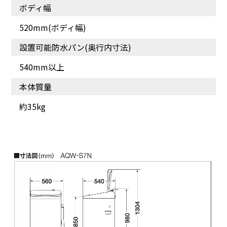
ボディ幅
仕上がりをキレイに[W糸
繊維の奥から汚れを落と
くずフィルター]
す[高濃度クリーン浸透]
520mm(ボディ幅)
設置可能防水パン(奥行内寸法)
540mm以上
本体質量
約35kg
洗いムラを抑えてしっか
りもみ洗い[3Dアクティブ
洗浄]