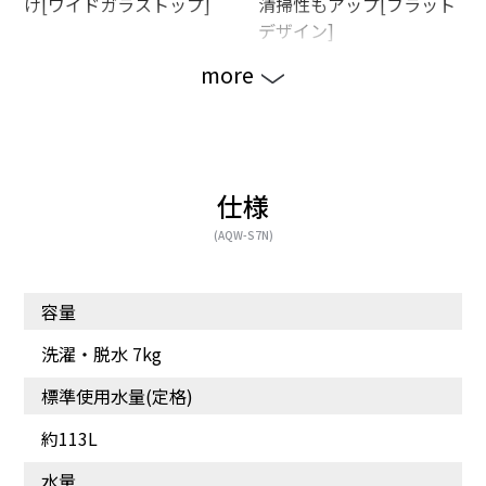
け[ワイドガラストップ]
清掃性もアップ[フラット
デザイン]
more
仕様
(AQW-S7N)
容量
見やすく、操作しやすい
布がらみを抑えて、取り
[操作パネル]
出しやすい[ほぐし仕上
洗濯・脱水 7kg
げ]
標準使用水量(定格)
約113L
水量