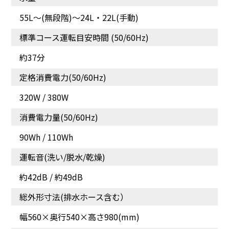
55L～(無段階)〜24L・22L(手動)
標準コース運転目安時間 (50/60Hz)
約37分
定格消費電力(50/60Hz)
各行程の時間・回数が選
べる![お好み設定]
320W / 380W
消費電力量(50/60Hz)
90Wh / 110Wh
運転音(洗い/脱水/乾燥)
約42dB / 約49dB
総外形寸法(排水ホース含む）
幅560×奥行540×高さ980(mm)