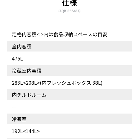
仕様
(AQR-SBS48A)
ドアを閉じたまま設定可
除菌・脱臭※効果で食品
定格内容積< >内は食品収納スペースの目安
能な操作パネル
を清潔に保つ
全内容積
475L
冷蔵室内容積
283L<208L>(内フレッシュボックス 38L)
内チルドルーム
ー
冷凍室
192L<144L>
野菜や果物、冷凍保存も
保存に最適な湿度をキー