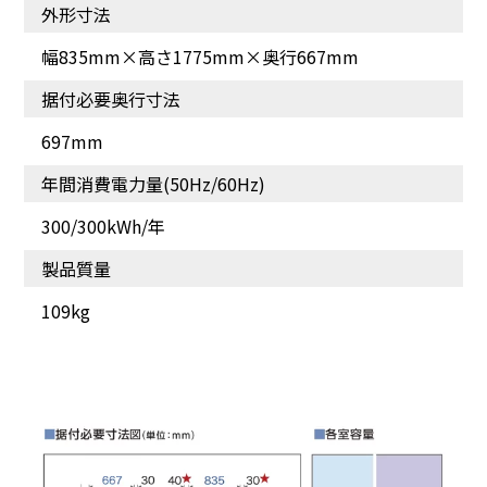
それぞれに便利な2段ボッ
プするフレッシュボック
外形寸法
クス
ス
幅835mm×高さ1775mm×奥行667mm
据付必要奥行寸法
697mm
年間消費電力量(50Hz/60Hz)
300/300kWh/年
製品質量
109kg
お買い物の後は、クイッ
最大約180個※貯氷できる
ク冷蔵・クイック冷凍で
鮮度長持ち