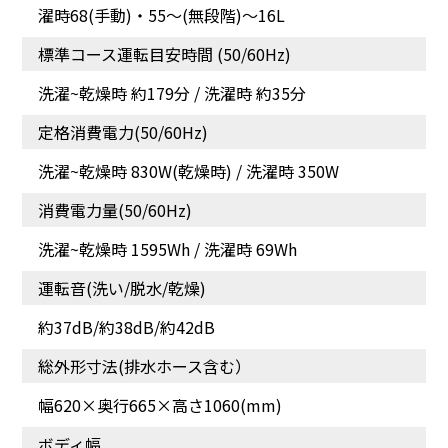
濯時68(手動)・55～(無段階)～16L
標準コース運転目安時間 (50/60Hz)
洗濯~乾燥時 約179分 / 洗濯時 約35分
遠心力とシャワーで念入
[多彩な洗浄コース]あきら
定格消費電力(50/60Hz)
りに仕上げる[スパイラル
めていたエリ汚れもすっ
シャワー]
きり
洗濯~乾燥時 830W(乾燥時) / 洗濯時 350W
消費電力量(50/60Hz)
洗濯~乾燥時 1595Wh / 洗濯時 69Wh
運転音(洗い/脱水/乾燥)
約37dB/約38dB/約42dB
総外形寸法(排水ホース含む）
幅620×奥行665×高さ1060(mm)
[多彩な洗浄コース]
洗濯物の取り出しがラク
ボディ幅
ラク[ほぐし仕上げ*]