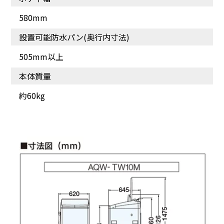
580mm
設置可能防水パン(奥行内寸法)
505mm以上
本体質量
約60kg
[ふわふわクイック乾燥]
ちょっとだけを、急ぎで
洗濯・乾燥したい化繊の
衣類に[スピード洗乾コー
ス]