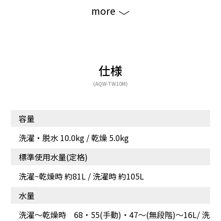
more
仕様
(AQW-TW10M)
容量
高濃度の洗剤液を繊維の
布がらみを抑え、汚れを
奥へ[高濃度クリーン浸透]
しっかり落とす[W反転水
洗濯・脱水 10.0kg / 乾燥 5.0kg
流]
標準使用水量(定格)
洗濯~乾燥時 約81L / 洗濯時 約105L
水量
洗濯〜乾燥時 68・55(手動)・47～(無段階)～16L/ 洗