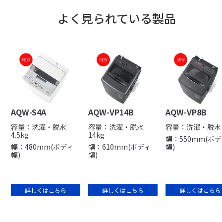
よく見られている製品
NEW
NEW
NEW
NEW
NEW
AQW-S4A
AQW-VP14B
AQW-VP8B
容量：洗濯・脱水
容量：洗濯・脱水
容量：洗濯・脱水 
4.5kg
14kg
幅：550mm(ボ
幅：480mm(ボディ
幅：610mm(ボディ
幅)
幅)
幅)
詳しくはこちら
詳しくはこちら
詳しくはこちら