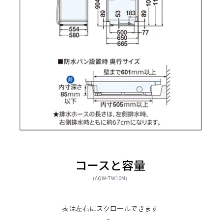
[多彩な洗浄コース]ジェル
[多彩な洗浄コース]デリケ
ボール洗剤の持つ「防
ートなおしゃれ着洗いに
臭」「香り付け」効果を
高めることを目的として
開発しました。
コースと容量
(AQW-TW10M)