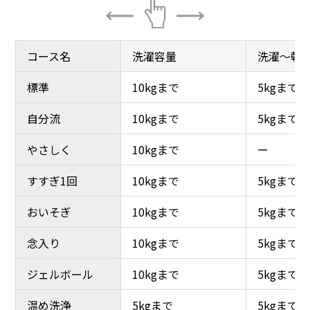
[清潔仕様]衣類をキレイ
中が見えてキレイに使え
に洗うためのこだわり
る、お手入れしやすい[ガ
ラストップ]
コース名
コース名
洗濯容量
洗濯容量
洗濯～乾
洗濯～乾
標準
標準
10kgまで
10kgまで
5kgまで
5kgまで
自分流
自分流
10kgまで
10kgまで
5kgまで
5kgまで
やさしく
やさしく
10kgまで
10kgまで
ー
ー
すすぎ1回
すすぎ1回
10kgまで
10kgまで
5kgまで
5kgまで
おいそぎ
おいそぎ
10kgまで
10kgまで
5kgまで
5kgまで
大きな洗濯物も出し入れ
念入り
念入り
10kgまで
10kgまで
5kgまで
5kgまで
らくらく[ワイドな投入
口]
ジェルボール
ジェルボール
10kgまで
10kgまで
5kgまで
5kgまで
温め洗浄
温め洗浄
5kgまで
5kgまで
5kgまで
5kgまで