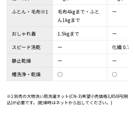
ふとん・毛布※1
ふとん・毛布※1
毛布4kgまで・ふと
毛布4kgまで・ふと
ー
ー
ん1kgまで
ん1kgまで
おしゃれ着
おしゃれ着
1.5kgまで
1.5kgまで
ー
ー
スピード洗乾
スピード洗乾
ー
ー
化繊 0.7
化繊 0.7
静止乾燥
静止乾燥
ー
ー
ー
ー
槽洗浄・乾燥
槽洗浄・乾燥
◯
◯
◯
◯
※1:別売の大物洗い用洗濯ネット(CN-3)希望小売価格3,850円(税
込)が必要です。(乾燥時はネットから出してください。)