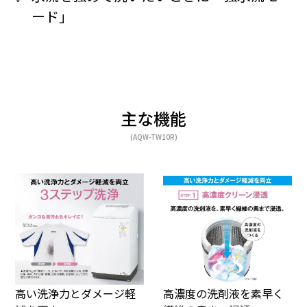
ード」
主な機能
(AQW-TW10R)
高い洗浄力とダメージ軽
高濃度の洗剤液を素早く