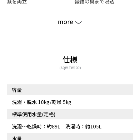
減を両立
繊維の奥まで浸透
more
仕様
(AQW-TW10R)
容量
衣類の入れ替わりを促
洗剤液のシャワーを降り
進、洗いムラを抑える
注ぎ繊維の奥まで念入り
洗濯・脱水 10kg/乾燥 5kg
に洗う
標準使用水量(定格)
洗濯～乾燥時：約89L 洗濯時：約105L
水量