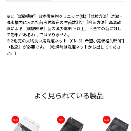
※1:［試験機関］日本微生物クリニック(株)［試験方法］洗濯・
脱水槽内に入れた菌液付着布の生菌数測定［除菌方法］高温乾
燥による［試験結果］菌の減少率99％以上。＊全ての菌に対し
て効果があるわけではありません。
※2:別売の大物洗い用洗濯ネット（CN-3）希望小売価格3,850円
（税込）が必要です。（乾燥時は洗濯ネットから出してくださ
い。)
よく見られている製品
NEW
NEW
NEW
NEW
NEW