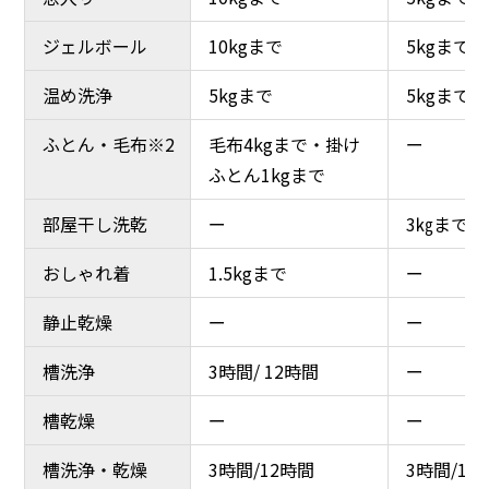
ジェルボール
ジェルボール
10kgまで
10kgまで
5kgまで
5kgまで
温め洗浄
温め洗浄
5kgまで
5kgまで
5kgまで
5kgまで
ふとん・毛布※2
ふとん・毛布※2
毛布4kgまで・掛け
毛布4kgまで・掛け
ー
ー
ふとん1kgまで
ふとん1kgまで
部屋干し洗乾
部屋干し洗乾
ー
ー
3㎏まで
3㎏まで
おしゃれ着
おしゃれ着
1.5kgまで
1.5kgまで
ー
ー
静止乾燥
静止乾燥
ー
ー
ー
ー
槽洗浄
槽洗浄
3時間/ 12時間
3時間/ 12時間
ー
ー
槽乾燥
槽乾燥
ー
ー
ー
ー
槽洗浄・乾燥
槽洗浄・乾燥
3時間/12時間
3時間/12時間
3時間/12
3時間/12