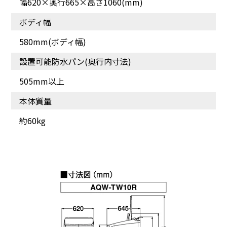
幅620×奥行665×高さ1060(mm)
あきらめていた汚れもキ
スピーディーにふんわり
ボディ幅
レイに
仕上げる
580mm(ボディ幅)
設置可能防水パン(奥行内寸法)
505mm以上
本体質量
約60kg
スピーディーにふんわり
部屋干し時間を短縮し乾
仕上げる
燥ジワも抑える