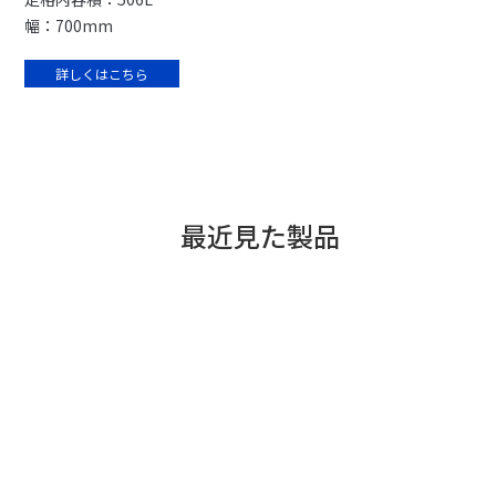
幅：700mm
詳しくはこちら
最近見た製品
アプリではじまるスマー
ドリップ抑制機能で、う
トライフ
まみ・食感も長持ち。