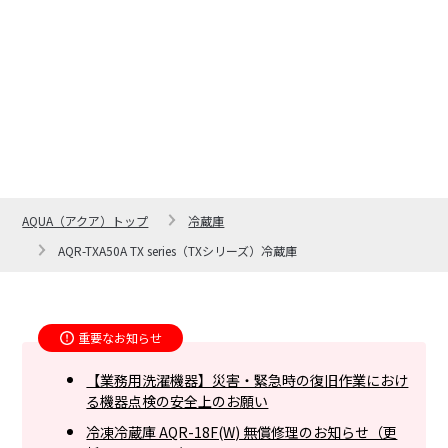
整理しやすい大容量冷凍
食品を清潔に保つ
室
AQUA（アクア）トップ
冷蔵庫
AQR-TXA50A TX series（TXシリーズ）冷蔵庫
重要なお知らせ
【業務用洗濯機器】災害・緊急時の復旧作業におけ
る機器点検の安全上のお願い
冷凍冷蔵庫 AQR-18F(W) 無償修理のお知らせ（更