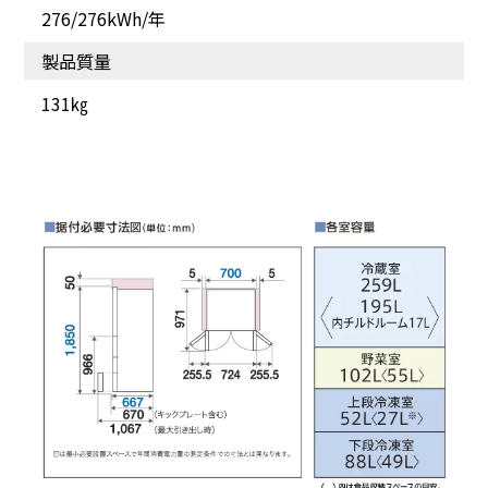
※
低温
だから長期保存の
表面のみの微凍結で下準
276/276kWh/年
味わいに差がつく
備の手間を省く!
製品質量
131㎏
冷蔵室から野菜室が見え
低温・高湿度のうるおい
る
エリア