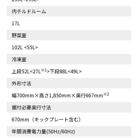
内チルドルーム
17L
野菜室
シャリシャリシャーベッ
LEDの力で光合成を促進
※
トがつくれる！
し、エチレンガスの発生
102L <55L>
を抑制。
冷凍室
※1
上段52L<27L
>下段88L<49L>
外形寸法
※2
幅700mm×高さ1,850mm×奥行667mm
据付必要奥行寸法
670mm（キックプレート含む）
年間消費電力量(50Hz/60Hz)