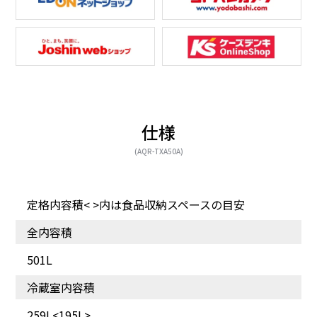
仕様
(AQR-TXA50A)
食材に直接、冷風を当て
美味しさに合わせて選べ
ない輻射冷却
る【通常】【微凍】2つの
モード
定格内容積< >内は食品収納スペースの目安
全内容積
501L
冷蔵室内容積
259L<195L>