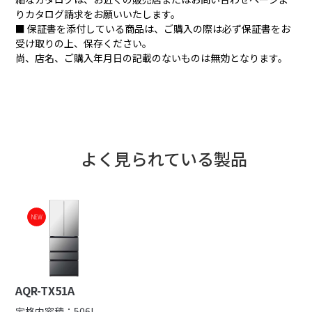
※
うるおいを保つ
実物野菜の軟化抑制効果
りカタログ請求をお願いいたします。
※
■ 保証書を添付している商品は、ご購入の際は必ず保証書をお
受け取りの上、保存ください。
尚、店名、ご購入年月日の記載のないものは無効となります。
よく見られている製品
NEW
NEW
霜が付きにくく、おいし
霜＝「おいしくないサイ
さ長持ち。
ン」です。
AQR-TX51A
定格内容積：506L