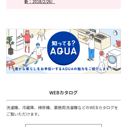
新：2018/2/26）
自在にレイアウトを変え
一升瓶も収まる可変する
て収納
ドアポケット
WEBカタログ
扱いやすいコントロール
立ったままで出し入れラ
洗濯機、冷蔵庫、掃除機、業務用洗濯機などのWEBカタログを
パネル
クラク
ご覧いただけます。