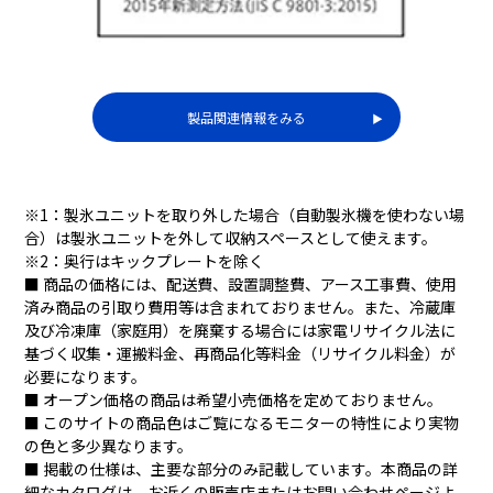
製品関連情報をみる
▶︎
※
変色しやすい野菜やくだ
ビタミンCを保つ
ものも色鮮やか。
※1：製氷ユニットを取り外した場合（自動製氷機を使わない場
合）は製氷ユニットを外して収納スペースとして使えます。
※2：奥行はキックプレートを除く
■ 商品の価格には、配送費、設置調整費、アース工事費、使用
済み商品の引取り費用等は含まれておりません。また、冷蔵庫
及び冷凍庫（家庭用）を廃棄する場合には家電リサイクル法に
基づく収集・運搬料金、再商品化等料金（リサイクル料金）が
必要になります。
■ オープン価格の商品は希望小売価格を定めておりません。
■ このサイトの商品色はご覧になるモニターの特性により実物
の色と多少異なります。
■ 掲載の仕様は、主要な部分のみ記載しています。本商品の詳
細なカタログは、お近くの販売店またはお問い合わせページよ