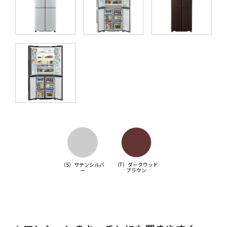
（S）サテンシルバ
（T）ダークウッド
ー
ブラウン