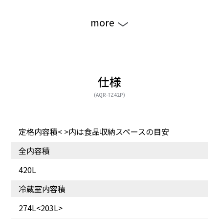
more
仕様
(AQR-TZ42P)
定格内容積< >内は食品収納スペースの目安
ボタンを押して一気に冷
お手入れ簡単、はずせる
凍。
製氷ユニット＆大容量ア
全内容積
イスボックス。
420L
冷蔵室内容積
274L<203L>