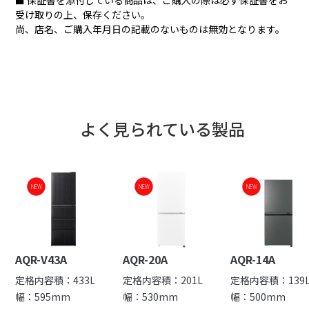
受け取りの上、保存ください。
尚、店名、ご購入年月日の記載のないものは無効となります。
よく見られている製品
業界初！※ 鮮度保持用
共同開発によって生まれ
LEDライトと半密閉構造
た新機能で旬鮮野菜ルー
で野菜の鮮度とおいしさ
ムがパワーアップ。
NEW
NEW
NEW
を保つ。
AQR-V43A
AQR-20A
AQR-14A
定格内容積：433L
定格内容積：201L
定格内容積：139
幅：595mm
幅：530mm
幅：500mm