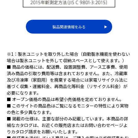
クイック冷凍のお助けア
TZA、TZシリーズ比較表
イテム。
製品関連情報をみる
▶︎
※1：製氷ユニットを取り外した場合（自動製氷機能を使わない
場合は製氷ユニットを外して収納スペースとして使えます。）
■ 商品の価格には、配送費、設置調整費、アース工事費、使用
済み商品の引取り費用等は含まれておりません。また、冷蔵庫
及び冷凍庫（家庭用）を廃棄する場合には家電リサイクル法に
基づく収集・運搬料金、再商品化等料金（リサイクル料金）が
必要になります。
■ オープン価格の商品は希望小売価格を定めておりません。
■ このサイトの商品色はご覧になるモニターの特性により実物
ドリップ抑制機能で、う
旬鮮野菜ルームがパワー
の色と多少異なります。
まみ長持ち。※
アップ
■ 掲載の仕様は、主要な部分のみ記載しています。本商品の詳
細なカタログは、お近くの販売店またはお問い合わせページよ
りカタログ請求をお願いいたします。
■ 保証書を添付している商品は、ご購入の際は必ず保証書をお