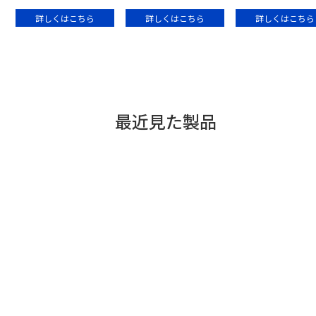
詳しくはこちら
詳しくはこちら
詳しくはこちら
食品ロスを軽減
変色しやすい野菜やくだ
ものも色鮮やか。
最近見た製品
野菜の栄養を手軽に効率
食材のうるおいを保つ。
よく摂れる。