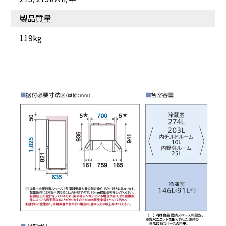
トも自在。
すい収納。
製品質量
119kg
『業界トップクラスの薄
使いかけの野菜を新鮮保
型設計』で、見やすくす
存に。
みずみまで手が届きやす
い​