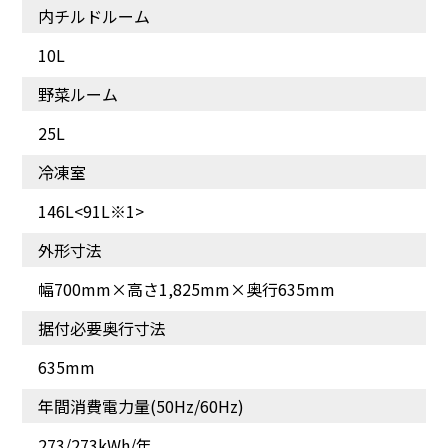
内チルドルーム
10L
野菜ルーム
25L
ひと目で見渡せるから食
かがまず、ラクな姿勢で
品ロスを抑える。
野菜を出し入れ。
冷凍室
146L<91L※1>
外形寸法
幅700mm×高さ1,825mm×奥行635mm
据付必要奥行寸法
635mm
年間消費電力量(50Hz/60Hz)
273/273kWh/年
たっぷり収納、レイアウ
一目で見渡せ、整理しや