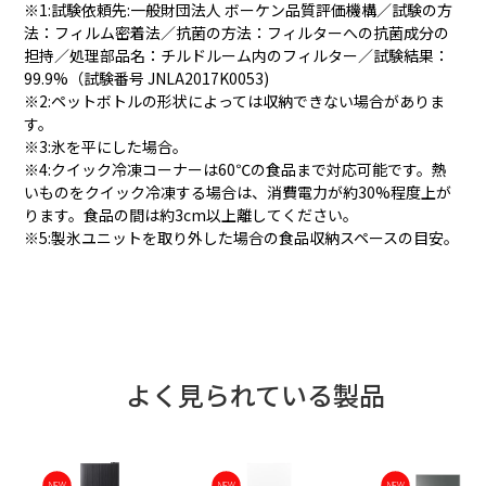
※1:試験依頼先:一般財団法人 ボーケン品質評価機構／試験の方
法：フィルム密着法／抗菌の方法：フィルターへの抗菌成分の
担持／処理部品名：チルドルーム内のフィルター／試験結果：
99.9%（試験番号 JNLA2017K0053)
※2:ペットボトルの形状によっては収納できない場合がありま
す。
※3:氷を平にした場合。
※4:クイック冷凍コーナーは60℃の食品まで対応可能です。熱
いものをクイック冷凍する場合は、消費電力が約30%程度上が
ります。食品の間は約3cm以上離してください。
※5:製氷ユニットを取り外した場合の食品収納スペースの目安。
よく見られている製品
NEW
NEW
NEW