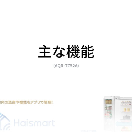
主な機能
(AQR-TZ52A)