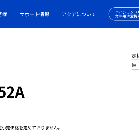
コインランド
客様
サポート情報
アクアについて
業務用洗濯機
定
幅
52A
望小売価格を定めておりません。