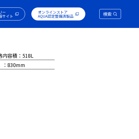
リー
オンラインストア
検索
器サイト
AQUA認定整備済製品
格内容積：518L
 ：830mm