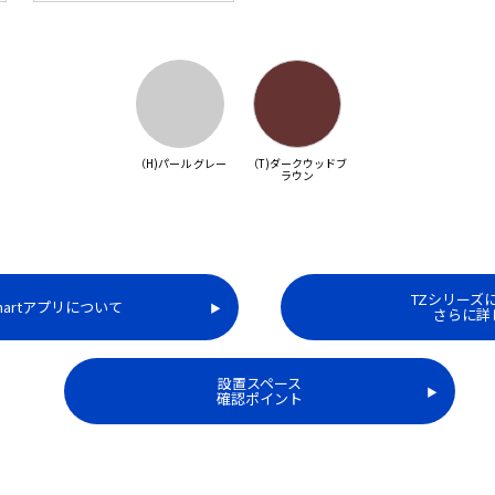
（H)パール グレー
（T)ダークウッドブ
ラウン
TZシリーズ
smartアプリについて
▶︎
さらに詳
設置スペース
▶︎
確認ポイント