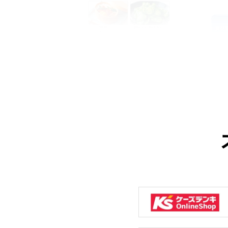
表面のみの微凍結で下準備の手間
アプ
を省く!