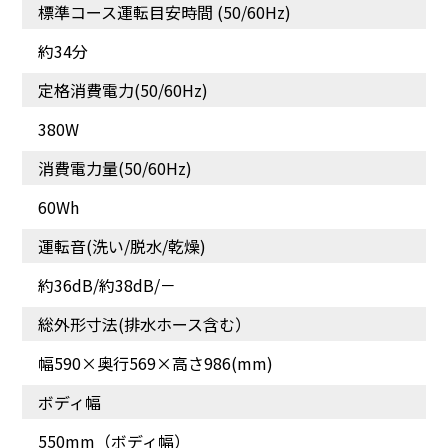
標準コース運転目安時間 (50/60Hz)
約34分
定格消費電力(50/60Hz)
380W
消費電力量(50/60Hz)
液体・粉末洗剤/柔軟剤が
機能性を追求
入れやすい投入容器
60Wh
運転音(洗い/脱水/乾燥)
約36dB/約38dB/－
総外形寸法(排水ホース含む）
幅590×奥行569×高さ986(mm)
ボディ幅
550mm（ボディ幅）