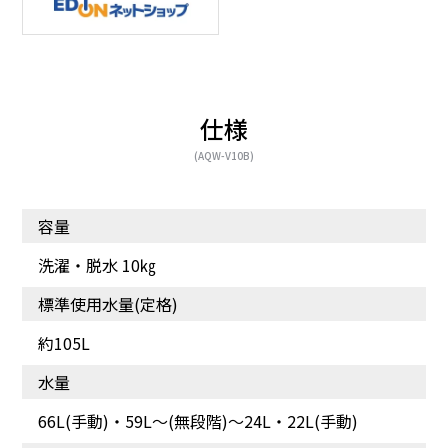
仕様
(AQW-V10B)
容量
洗濯・脱水 10㎏
洗濯物が取り出しやすい
直感的な操作がしやす
標準使用水量(定格)
く、かんたんに設定でき
ます。
約105L
水量
66L(手動)・59L～(無段階)〜24L・22L(手動)