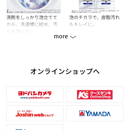
洗剤をしっかり泡立てて
泡のチカラで、皮脂汚れ
から、洗濯槽に給水、汚
もキレイに。
れを落とす！
more
オンラインショップへ
泡のチカラで、食べこぼ
きめ細かい泡が、汚れを
し、泥汚れもキレイに。
洗い落とす！