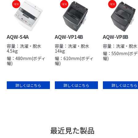
NEW
NEW
NEW
NEW
NEW
AQW-S4A
AQW-VP14B
AQW-VP8B
容量：洗濯・脱水
容量：洗濯・脱水
容量：洗濯・脱水 
4.5kg
14kg
幅：550mm(ボ
幅：480mm(ボディ
幅：610mm(ボディ
幅)
幅)
幅)
詳しくはこちら
詳しくはこちら
詳しくはこちら
最近見た製品