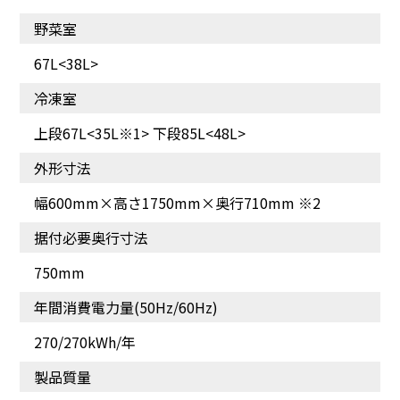
野菜室
67L<38L>
上段まで手が届きやすい
うるおいを保ちながら、
高さ175cm。
すばやく冷やす。
冷凍室
上段67L<35L※1> 下段85L<48L>
外形寸法
幅600mm×高さ1750mm×奥行710mm ※2
据付必要奥行寸法
750mm
年間消費電力量(50Hz/60Hz)
270/270kWh/年
食材にあわせて、温度帯
氷をたっぷりストック
が選べる。※
製品質量