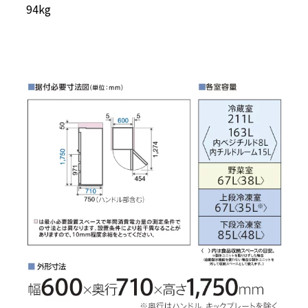
94kg
立ったままの姿勢で、出
60cm幅スリムで使いやす
し入れラクラク。
いローボディ430L