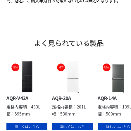
尚、店名、ご購入年月日の記載のないものは無効となります。
よく見られている製品
ボタンを押して一気に冷
「見やすい」「取り出し
凍！クイック冷凍
やすい」 引出しが大きく
開く！
NEW
NEW
NEW
AQR-V43A
AQR-20A
AQR-14A
定格内容積：433L
定格内容積：201L
定格内容積：139
幅：595mm
幅：530mm
幅：500mm
詳しくはこちら
詳しくはこちら
詳しくはこちら