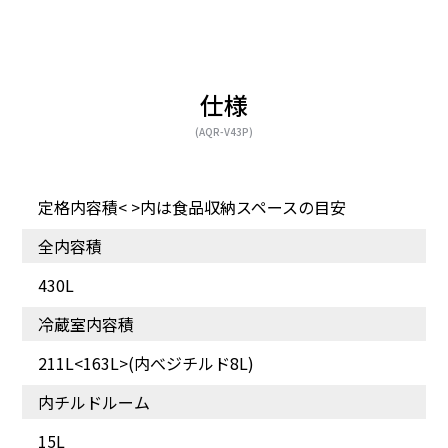
仕様
(AQR-V43P)
定格内容積< >内は食品収納スペースの目安
使い勝手のいい、ワイド
製氷ユニットをはずせ
なドアポケット。
ば、冷凍食品の収納スペ
全内容積
ースに早変わり。
430L
冷蔵室内容積
211L<163L>(内べジチルド8L)
内チルドルーム
15L