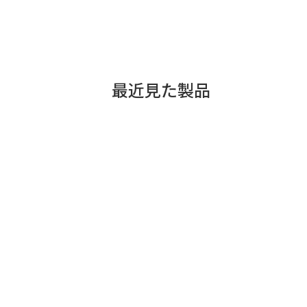
段違いの収納！（ノーマ
野菜室のおそうじ栓
ル棚・ハーフ棚）
最近見た製品
新機能！チルドも野菜も
保存できる！