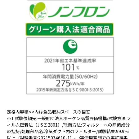
定格内容積< >内は食品収納スペースの目安
※1:試験依頼先:一般財団法人ボーケン品質評価機構/試験方法:フ
ィルム密着法（JIS Z 2801）/除菌方法:フィルターへの除菌成分
の担持/処理部品名:冷気ダクト内のフィルター/試験結果:99.9%
以上（試験番号:20215074610-1）。/実使用空間での実証結果