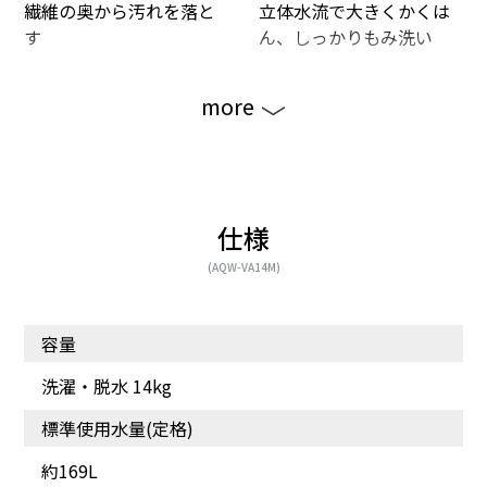
繊維の奥から汚れを落と
立体水流で大きくかくは
す
ん、しっかりもみ洗い
more
仕様
(AQW-VA14M)
容量
洗濯のたびに適量を自動
ジェルボール洗剤の持つ
投入 かんたん操作で手
「防臭」「香り付け」効
洗濯・脱水 14kg
間いらず!
果を高めることを目的と
して開発しました。
標準使用水量(定格)
約169L