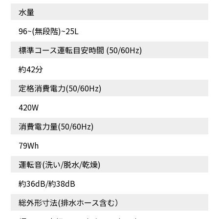
水量
96~(無段階)~25L
標準コース運転目安時間 (50/60Hz)
約42分
定格消費電力(50/60Hz)
洗濯物の取り出しがラク
衣類をキレイに洗うため
ラク[ほぐし仕上げ]
のこだわり[清潔仕様]
420W
消費電力量(50/60Hz)
79Wh
運転音(洗い/脱水/乾燥)
約36dB/約38dB
総外形寸法(排水ホース含む）