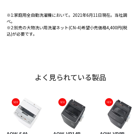
※1:家庭用全自動洗濯機において。2021年6月11日現在。当社調
べ。
※2:別売の大物洗い用洗濯ネット(CN-4)希望小売価格4,400円(税
込)が必要です。
よく見られている製品
NEW
NEW
NEW
NEW
NEW
AQW-S4A
AQW-VP14B
AQW-VP8B