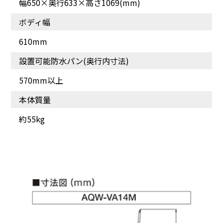
幅650×奥行633×高さ1069(mm)
ボディ幅
キレイになるのが見えて
お手入れしやすい[ガラス
610mm
トップ]
設置可能防水パン(奥行内寸法)
570mm以上
本体質量
約55kg