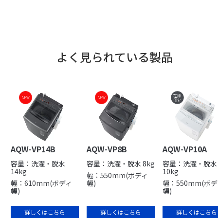
よく見られている製品
在庫
NEW
NEW
NEW
NEW
僅少
AQW-VP14B
AQW-VP8B
AQW-VP10A
容量：洗濯・脱水
容量：洗濯・脱水 8kg
容量：洗濯・脱水
14kg
10kg
幅：550mm(ボディ
幅：610mm(ボディ
幅)
幅：550mm(ボ
幅)
幅)
詳しくはこちら
詳しくはこちら
詳しくはこちら