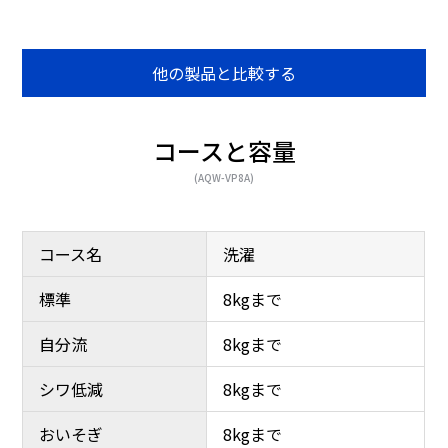
他の製品と比較する
コースと容量
投入口が大きく、すり鉢
洗濯槽を清潔に保つ機能
(AQW-VP8A)
状になっているので、入
が充実！
れやすい。
コース名
洗濯
標準
8kgまで
自分流
8kgまで
シワ低減
8kgまで
おいそぎ
8kgまで