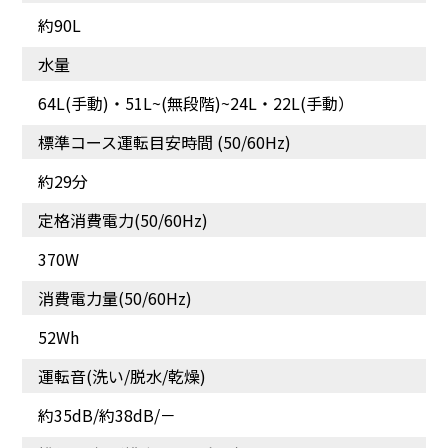
約90L
水量
64L(手動)・51L~(無段階)~24L・22L(手動）
標準コース運転目安時間 (50/60Hz)
からまず、取り出しやす
液体洗剤・柔軟剤自動投
約29分
いから、お洗濯後の作業
入計量の手間を省いてラ
定格消費電力(50/60Hz)
もスムーズ。
クラク
370W
消費電力量(50/60Hz)
52Wh
運転音(洗い/脱水/乾燥)
約35dB/約38dB/－