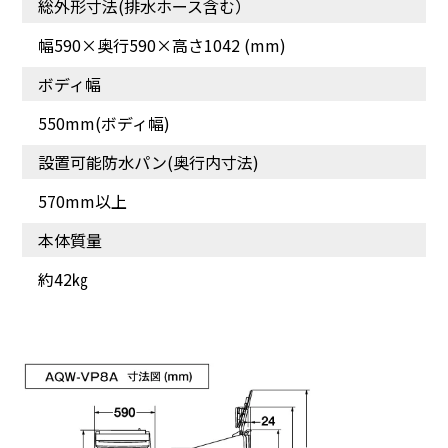
総外形寸法(排水ホース含む）
幅590×奥行590×高さ1042 (mm)
洗濯槽までの距離が近い
投入口が大きく、すり鉢
ボディ幅
ので、衣類の出し入れが
状になっているので、入
しやすい！
れやすい。
550mm(ボディ幅)
設置可能防水パン(奥行内寸法)
570mm以上
本体質量
約42㎏
ふたを開けたままでも操
スタイリッシュなデザイ
作できて、ストレスフリ
ンに中が見える安心感を
ーな使いやすさ。
プラス。