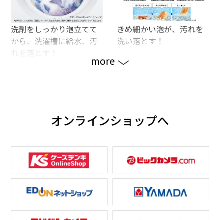
洗剤をしっかり泡立てて
きめ細かい泡が、汚れを
から、洗濯槽に給水、汚
洗い落とす！
れを落とす！
more
オンラインショップへ
空気を含んだ水が洗剤と
泡フルウォッシュで、皮
混ざり、たっぷりの泡を
脂汚れも、キレイに。
生成。