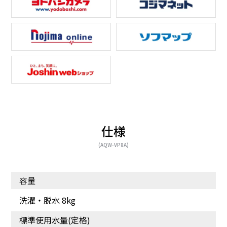
仕様
泡フルウォッシュで食べ
忙しい朝や夜もすぐに洗
(AQW-VP8A)
こぼしや泥汚れも、キレ
えて、便利！
イに。
容量
洗濯・脱水 8kg
標準使用水量(定格)