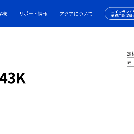
コインランド
客様
サポート情報
アクアについて
業務用洗濯機
定
幅
43K