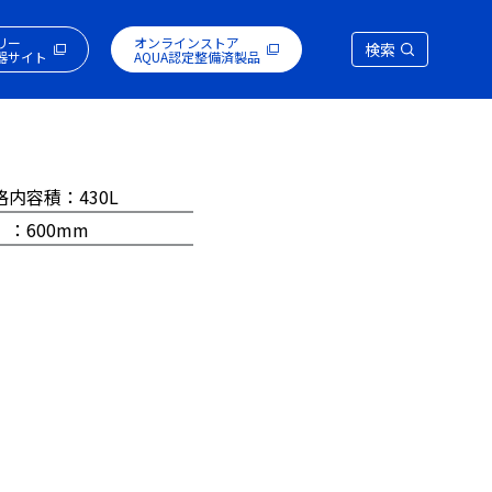
リー
オンラインストア
検索
器サイト
AQUA認定整備済製品
格内容積：430L
 ：600mm