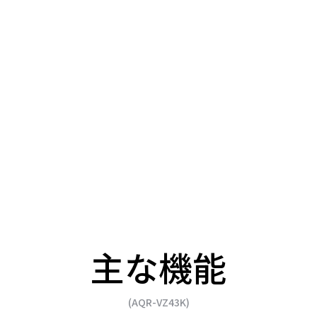
主な機能
(AQR-VZ43K)