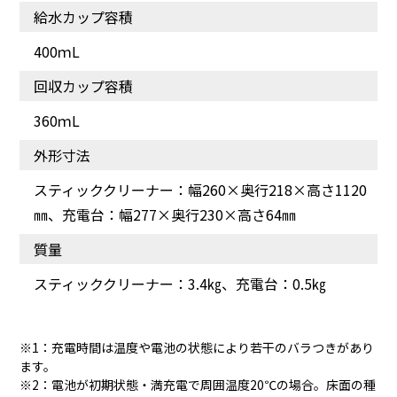
給水カップ容積
400ｍL
回収カップ容積
360ｍL
外形寸法
スティッククリーナー：幅260×奥行218×高さ1120
㎜、充電台：幅277×奥行230×高さ64㎜
専用洗剤と60℃までのお
玄関の石タイル、塩ビ
質量
湯をカップに入れて使え
床、クッションマット、
ます（市販の洗剤は床に
フローリング等、水拭き
スティッククリーナー：3.4㎏、充電台：0.5㎏
撒いて使えます）
できる床材にご使用でき
ます
※1：充電時間は温度や電池の状態により若干のバラつきがあり
ます。
※2：電池が初期状態・満充電で周囲温度20℃の場合。床面の種