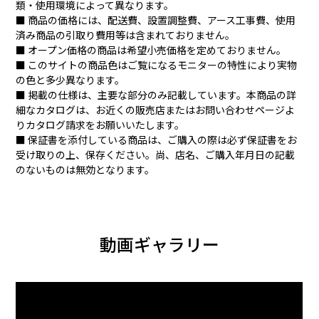
類・使用環境によって異なります。
■ 商品の価格には、配送費、設置調整費、アース工事費、使用
済み商品の引取り費用等は含まれておりません。
■ オープン価格の商品は希望小売価格を定めておりません。
■ このサイトの商品色はご覧になるモニターの特性により実物
の色と多少異なります。
充電台にセットしてブラ
専用洗剤1本と掃除用のブ
■ 掲載の仕様は、主要な部分のみ記載しています。本商品の詳
シ洗浄ボタンを押すだけ
ラシが付いてきます
細なカタログは、お近くの販売店またはお問い合わせページよ
で、自動で回転ブラシを
りカタログ請求をお願いいたします。
クリーニングできます
■ 保証書を添付している商品は、ご購入の際は必ず保証書をお
受け取りの上、保存ください。尚、店名、ご購入年月日の記載
のないものは無効となります。
動画ギャラリー