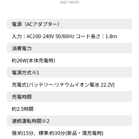
(AQC-WX1P)
電源（ACアダプター）
給水カップから回転ブラ
水分が多い生卵や割れた
シへきれいな水を常に供
殻も吸い取れます。もう
入力：AC100-240V 50/60Hz コード長さ：1.8ｍ
給。水を含んだ回転ブラ
膝をついての床拭きする
シが床の汚れを拭き取り
必要はありません。
消費電力
ます。
約26W(本体充電時）
電源方式※1
充電式(バッテリー:リチウムイオン電池 22.2V)
充電時間
約2.5時間
連続運転時間※2
軽いので持ち運びラクラ
ペットのごはんやトイレ
ク。いろいろなところで
回りの汚れ、裸足の皮脂
強:約15分、標準:約30分(新品・満充電時)
使えます。
汚れなど家中をきれいに