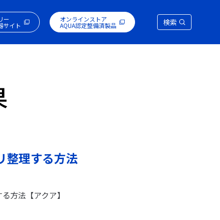
リー
オンラインストア
検索
器サイト
AQUA認定整備済製品
果
リ整理する方法
する方法【アクア】