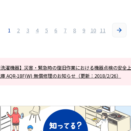
1
2
3
4
5
6
7
8
9
10
11
用洗濯機器】災害・緊急時の復旧作業における機器点検の安全
 AQR-18F(W) 無償修理のお知らせ（更新：2018/2/26）