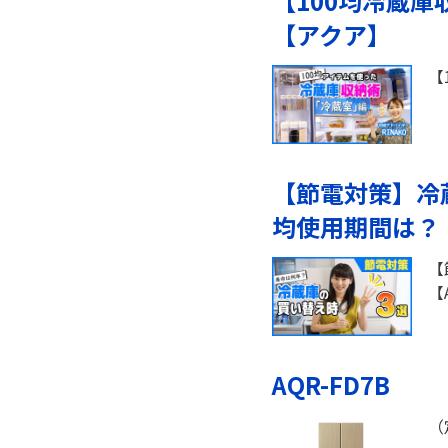
【100均冷蔵
【アクア】
【
【節電対策】冷
均使用期間は？【
【
【
AQR-FD7B
（