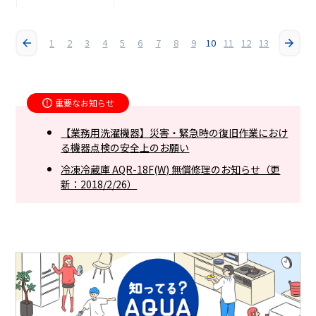
1
2
3
4
5
6
7
8
9
10
11
12
13
重要なお知らせ
【業務用洗濯機器】災害・緊急時の復旧作業におけ
る機器点検の安全上のお願い
冷凍冷蔵庫 AQR-18F(W) 無償修理のお知らせ（更
新：2018/2/26）