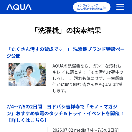
オンラインストア
AQUA認定整備済製品
「洗濯機」の検索結果
「たくさん汚すの賛成です。」 洗濯機ブランド特設ペー
ジ公開
AQUAの洗濯機なら、ガンコな汚れも
キレ イに落とす！「その汚れは夢中の
しるし」。 汚れも気にせず、一生懸命
何かに取り組む 皆さんをAQUAは応援
します。
7/4～7/5の2日間 ヨドバシ吉祥寺で「モノ・マガジ
ン」おすすめ家電のタッチ＆トライ・イベントを開催！
【詳しくはこちら】
2026.07.02 media 7/4～7/5の2日間