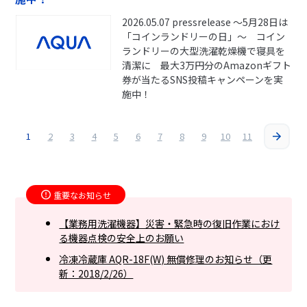
2026.05.07 pressrelease ～5月28日は
「コインランドリーの日」～ コイン
ランドリーの大型洗濯乾燥機で寝具を
清潔に 最大3万円分のAmazonギフト
券が当たるSNS投稿キャンペーンを実
施中！
1
2
3
4
5
6
7
8
9
10
11
重要なお知らせ
【業務用洗濯機器】災害・緊急時の復旧作業におけ
る機器点検の安全上のお願い
冷凍冷蔵庫 AQR-18F(W) 無償修理のお知らせ（更
新：2018/2/26）