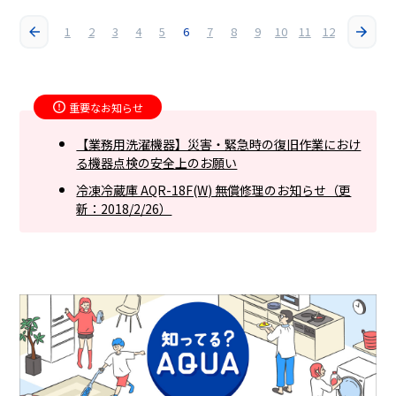
1
2
3
4
5
6
7
8
9
10
11
12
重要なお知らせ
【業務用洗濯機器】災害・緊急時の復旧作業におけ
る機器点検の安全上のお願い
冷凍冷蔵庫 AQR-18F(W) 無償修理のお知らせ（更
新：2018/2/26）