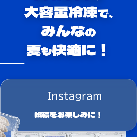
大容量冷凍
で、
みんな
の
夏
快適に！
も
Instagram
投稿をお楽しみに！