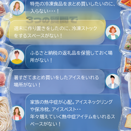
特売の冷凍食品をまとめ買いしたいのに、
入らない・・・！
3
質問で
つの
簡単チェック
週末に作り置きをしたのに、冷凍ストック
をするスペースがない！
ふるさと納税の返礼品を保管しておく場
所がない！
暑すぎてまとめ買いをしたアイスをいれる
場所がない！
家族の熱中症が心配。アイスネックリング
や保冷枕、アイスベスト・・
年々増えていく熱中症アイテムをいれるス
ペースがない！