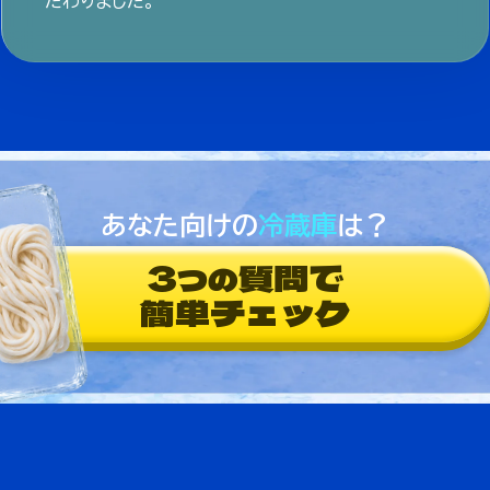
だわりました。
あなた向けの
冷蔵庫
は？
3
質問で
つの
簡単チェック