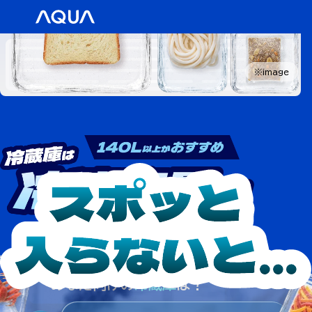
※image
あなた向けの
冷蔵庫
は？