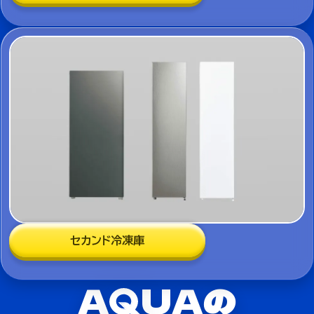
セカンド冷凍庫
A
UAの