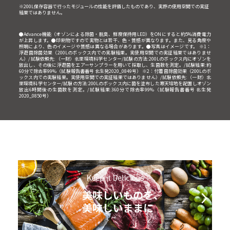
※200L保存容器で行ったモジュールの性能を評価したものであり、実際の使用空間での実証
結果ではありません。
●Advance機能（オゾンによる除菌・脱臭、鮮度保持用LED）をONにすると約5%消費電力
が上昇します。●印刷物ですので実物とは若干、色・質感が異なります。また、見る角度や
照明により、色のイメージや質感は異なる場合があります。●写真はイメージです。 ※1：
浮遊菌除菌効果（200Lのボックス内での実験結果。実使用空間での実証結果ではありませ
ん）/試験依頼先:（一財）北里環境科学センター/試験の方法:200Lのボックス内にオゾンを
放出し、その後に浮遊菌をエアーサンプラーを用いて採取し、生菌数を測定。/試験結果:約
60分で除去率99%（試験報告書番号 北生発2020_0849号） ※2：付着菌除菌効果（200Lのボ
ックス内での実験結果。実使用空間での実証結果ではありません）/試験依頼先:（一財）北
里環境科学センター/試験の方法:200Lのボックス内に菌を塗布した寒天培地を配置しオゾン
放出6時間後の生菌数を測定。/試験結果:360分で除去率99%（試験報告書番号 北生発
2020_0850号）