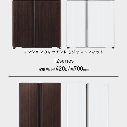
マンションのキッチンにもジャストフィット
TZseries
420
/
700
定格内容積
幅
L
mm