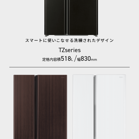
スマートに使いこなせる洗練されたデザイン
TZseries
518
/
830
定格内容積
幅
L
mm