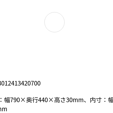
2413420700
幅790×奥行440×高さ30mm、内寸：幅
mm