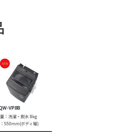
品
NEW
NEW
QW-VP8B
量：洗濯・脱水 8kg
：550mm(ボディ幅)