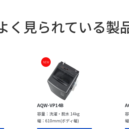
よく見られている製
NEW
NEW
AQW-VP14B
A
容量：洗濯・脱水 14kg
容
幅：610mm(ボディ幅)
幅