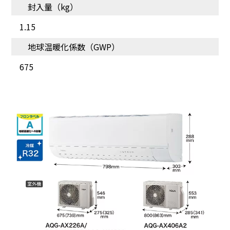
封入量（kg）
長く使える耐久性を実現
世界基準のエアコン品質
1.15
する仕様
地球温暖化係数（GWP）
675