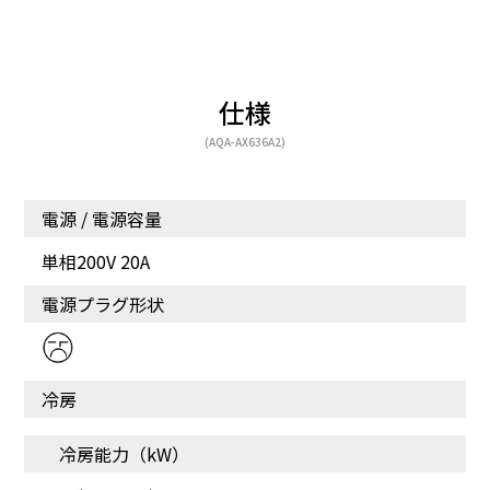
仕様
(AQA-AX636A2)
電源 / 電源容量
単相200V 20A
運転停止後に自動でホコ
お手入れ楽ラク ダスト
電源プラグ形状
リを除去
ボックス
冷房
冷房能力（kW）