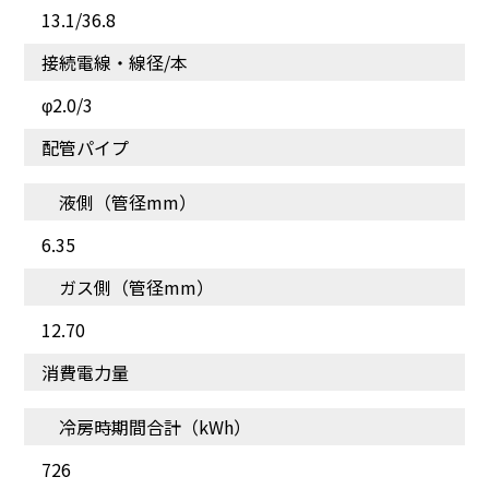
13.1/36.8
接続電線・線径/本
φ2.0/3
配管パイプ
液側（管径mm）
6.35
センサーで最適な風を
お部屋の空気を快適に
ガス側（管径mm）
12.70
消費電力量
冷房時期間合計（kWh）
726