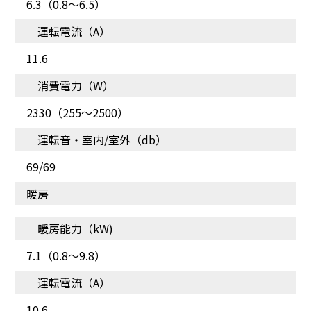
6.3（0.8～6.5）
運転電流（A）
11.6
消費電力（W）
空気中の菌やウイルスを
AI搭載で快適生活
2330（255～2500）
イオンで抑制
運転音・室内/室外（db）
69/69
暖房
暖房能力（kW)
7.1（0.8～9.8）
運転電流（A）
10.6