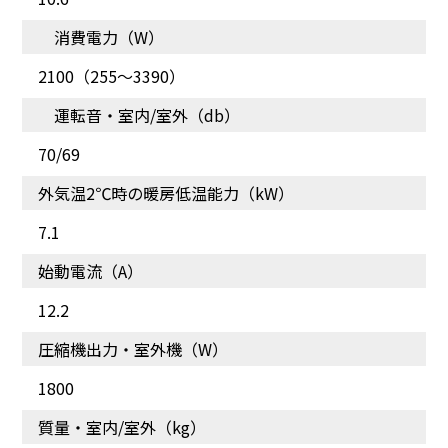
お部屋の状況を検知して
アプリで快適･便利にエア
消費電力（W）
運転を最適化
コン操作
2100（255～3390）
運転音・室内/室外（db）
70/69
外気温2℃時の暖房低温能力（kW）
7.1
始動電流（A）
12.2
圧縮機出力・室外機（W）
冷やしすぎずに除湿でき
温度と湿度を見まもり、
1800
る
暑すぎ寒すぎを防止
質量・室内/室外（kg）