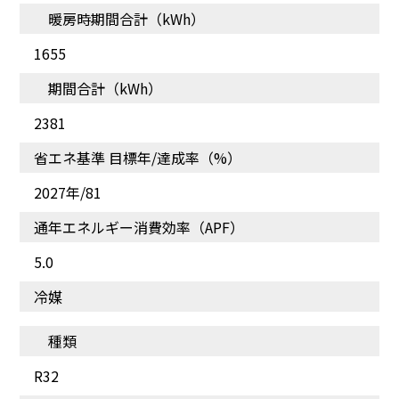
暖房時期間合計（kWh）
1655
期間合計（kWh）
2381
細かな温度設定が可能
猛暑でも極寒でもしっか
り空調できる
省エネ基準 目標年/達成率（%）
2027年/81
通年エネルギー消費効率（APF）
5.0
冷媒
種類
R32