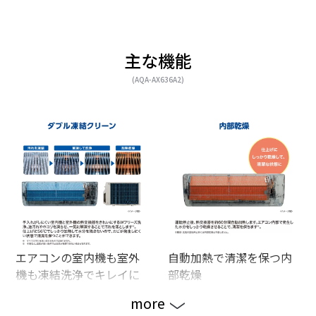
主な機能
(AQA-AX636A2)
エアコンの室内機も室外
自動加熱で清潔を保つ内
機も凍結洗浄でキレイに
部乾燥
more